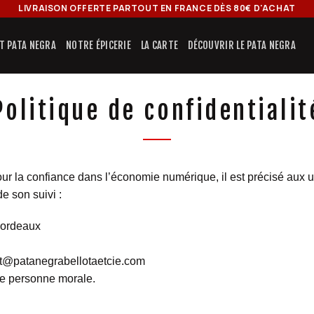
LIVRAISON OFFERTE PARTOUT EN FRANCE DÈS 80€ D'ACHAT
IT PATA NEGRA
NOTRE ÉPICERIE
LA CARTE
DÉCOUVRIR LE PATA NEGRA
Politique de confidentialit
our la confiance dans l’économie numérique, il est précisé aux uti
de son suivi :
Bordeaux
t@patanegrabellotaetcie.com
ne personne morale.