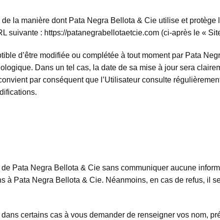
me de la manière dont Pata Negra Bellota & Cie utilise et protèg
RL suivante : https://patanegrabellotaetcie.com (ci-après le « Site
ceptible d’être modifiée ou complétée à tout moment par Pata Ne
nologique. Dans un tel cas, la date de sa mise à jour sera clairem
 convient par conséquent que l’Utilisateur consulte régulièrement 
ifications.
Site de Pata Negra Bellota & Cie sans communiquer aucune infor
s à Pata Negra Bellota & Cie. Néanmoins, en cas de refus, il se
ée dans certains cas à vous demander de renseigner vos nom, pr