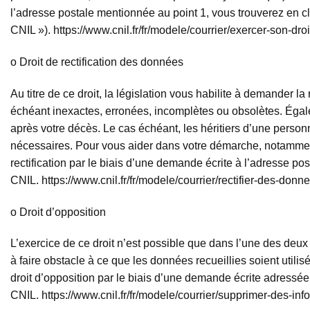
l’adresse postale mentionnée au point 1, vous trouverez en cl
CNIL »).
https://www.cnil.fr/fr/modele/courrier/exercer-son-dro
o Droit de rectification des données
Au titre de ce droit, la législation vous habilite à demander l
échéant inexactes, erronées, incomplètes ou obsolètes. Égale
après votre décès. Le cas échéant, les héritiers d’une perso
nécessaires. Pour vous aider dans votre démarche, notamment
rectification par le biais d’une demande écrite à l’adresse po
CNIL.
https://www.cnil.fr/fr/modele/courrier/rectifier-des-do
o Droit d’opposition
L’exercice de ce droit n’est possible que dans l’une des deux s
à faire obstacle à ce que les données recueillies soient uti
droit d’opposition par le biais d’une demande écrite adressée 
CNIL.
https://www.cnil.fr/fr/modele/courrier/supprimer-des-in