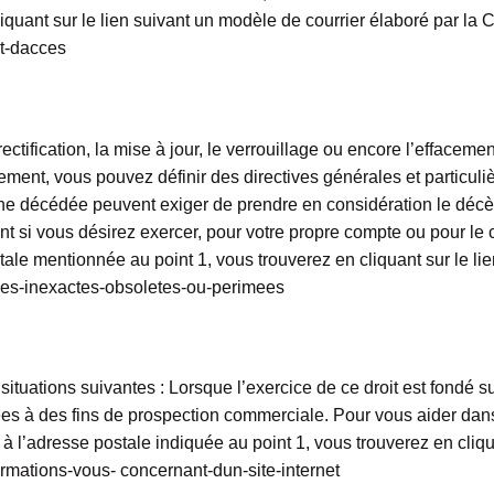
iquant sur le lien suivant un modèle de courrier élaboré par la 
it-dacces
a rectification, la mise à jour, le verrouillage ou encore l’effa
ment, vous pouvez définir des directives générales et particuli
nne décédée peuvent exiger de prendre en considération le décè
 si vous désirez exercer, pour votre propre compte ou pour le c
stale mentionnée au point 1, vous trouverez en cliquant sur le li
nnees-inexactes-obsoletes-ou-perimees
ituations suivantes : Lorsque l’exercice de ce droit est fondé su
lisées à des fins de prospection commerciale. Pour vous aider da
à l’adresse postale indiquée au point 1, vous trouverez en cliqu
formations-vous- concernant-dun-site-internet